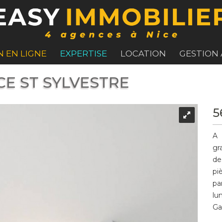
N EN LIGNE
EXPERTISE
LOCATION
GESTION
ICE ST SYLVESTRE
5
A 
gr
de
pi
pa
lu
Ga